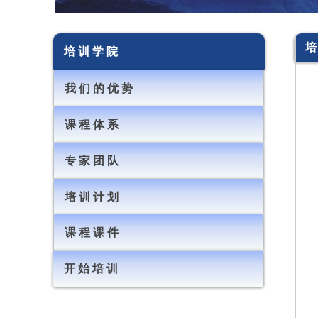
培
培 训 学 院
我 们 的 优 势
课 程 体 系
专 家 团 队
培 训 计 划
课 程 课 件
开 始 培 训