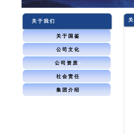
关
关 于 我 们
关 于 国 鉴
公 司 文 化
公 司 资 质
社 会 责 任
集 团 介 绍